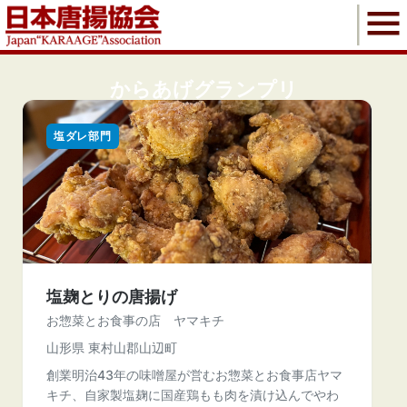
からあげグランプリ
塩ダレ部門
塩麹とりの唐揚げ
お惣菜とお食事の店 ヤマキチ
山形県 東村山郡山辺町
創業明治43年の味噌屋が営むお惣菜とお食事店ヤマ
キチ、自家製塩麹に国産鶏もも肉を漬け込んでやわ